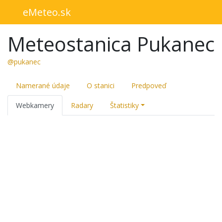
eMeteo.sk
Meteostanica Pukanec
@pukanec
Namerané údaje
O stanici
Predpoveď
Webkamery
Radary
Štatistiky