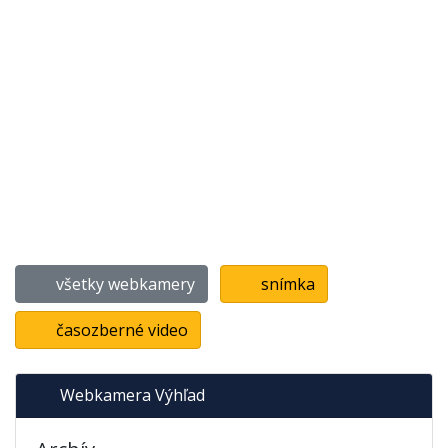
všetky webkamery
snímka
časozberné video
Webkamera Výhľad