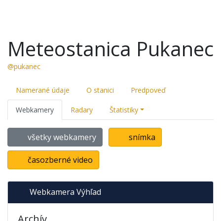
Meteostanica Pukanec
@pukanec
Namerané údaje
O stanici
Predpoveď
Webkamery
Radary
Štatistiky
všetky webkamery
snímka
časozberné video
Webkamera Výhľad
Archív