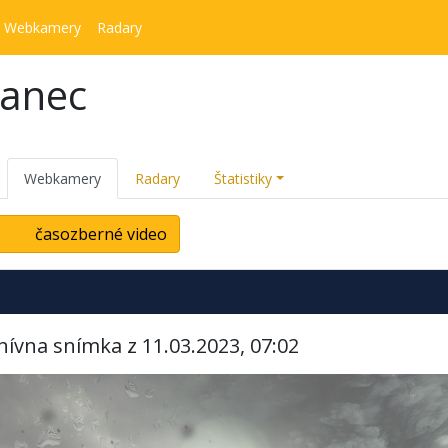
Webkamery
Radary
kanec
Webkamery
Radary
Štatistiky
časozberné video
hívna snímka z 11.03.2023, 07:02