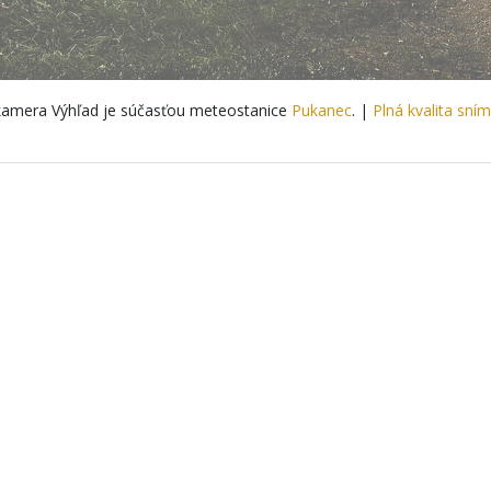
amera Výhľad je súčasťou meteostanice
Pukanec
. |
Plná kvalita sní