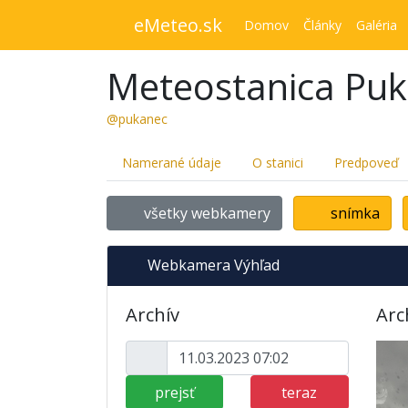
eMeteo.sk
Domov
Články
Galéria
Meteostanica Pu
@pukanec
Namerané údaje
O stanici
Predpoveď
všetky webkamery
snímka
Webkamera Výhľad
Archív
Arc
prejsť
teraz