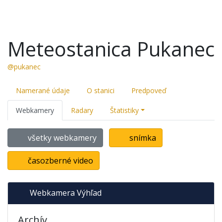
Meteostanica Pukanec
@pukanec
Namerané údaje
O stanici
Predpoveď
Webkamery
Radary
Štatistiky
všetky webkamery
snímka
časozberné video
Webkamera Výhľad
Archív