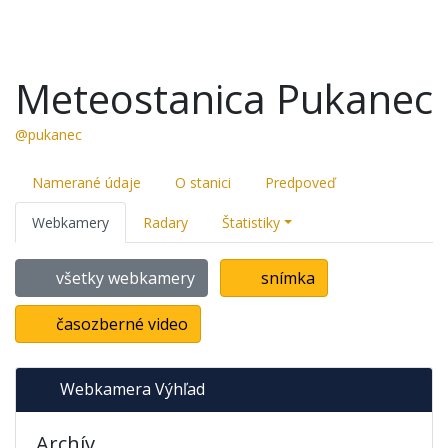
Meteostanica Pukanec
@pukanec
Namerané údaje
O stanici
Predpoveď
Webkamery
Radary
Štatistiky
všetky webkamery
snímka
časozberné video
Webkamera Výhľad
Archív