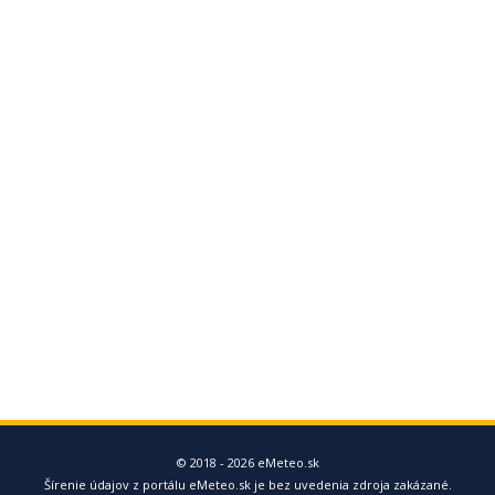
© 2018 - 2026 eMeteo.sk
Šírenie údajov z portálu eMeteo.sk je bez uvedenia zdroja zakázané.