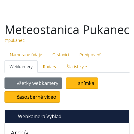
Meteostanica Pukanec
@pukanec
Namerané údaje
O stanici
Predpoveď
Webkamery
Radary
Štatistiky
všetky webkamery
snímka
časozberné video
Webkamera Výhľad
Archív