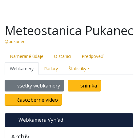
Meteostanica Pukanec
@pukanec
Namerané údaje
O stanici
Predpoveď
Webkamery
Radary
Štatistiky
všetky webkamery
snímka
časozberné video
Webkamera Výhľad
Archív