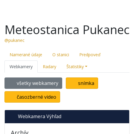
Meteostanica Pukanec
@pukanec
Namerané údaje
O stanici
Predpoveď
Webkamery
Radary
Štatistiky
všetky webkamery
snímka
časozberné video
Webkamera Výhľad
Archív