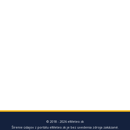
© 2018 - 2026 eMeteo.sk
Šírenie údajov z portálu eMeteo.sk je bez uvedenia zdroja zakázané.