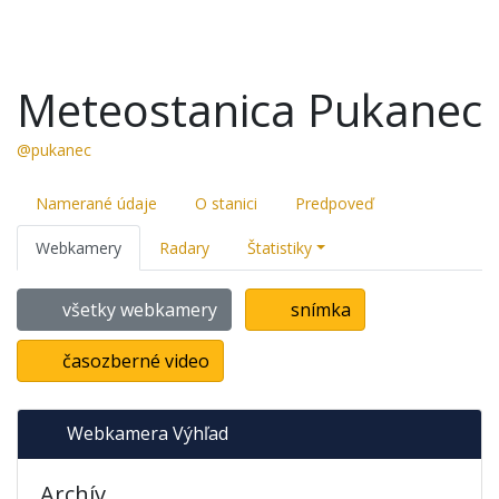
Meteostanica Pukanec
@pukanec
Namerané údaje
O stanici
Predpoveď
Webkamery
Radary
Štatistiky
všetky webkamery
snímka
časozberné video
Webkamera Výhľad
Archív