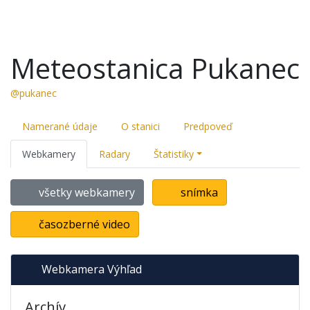
Meteostanica Pukanec
@pukanec
Namerané údaje
O stanici
Predpoveď
Webkamery
Radary
Štatistiky
všetky webkamery
snímka
časozberné video
Webkamera Výhľad
Archív