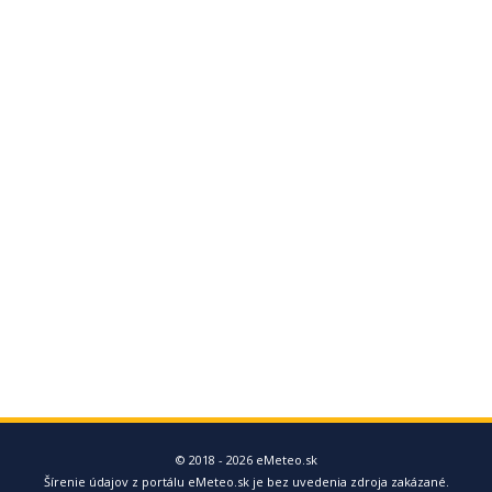
© 2018 - 2026 eMeteo.sk
Šírenie údajov z portálu eMeteo.sk je bez uvedenia zdroja zakázané.