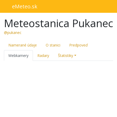
eMeteo.sk
Meteostanica Pukanec
@pukanec
Namerané údaje
O stanici
Predpoveď
Webkamery
Radary
Štatistiky