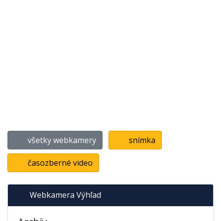
všetky webkamery
snímka
časozberné video
Webkamera Výhľad