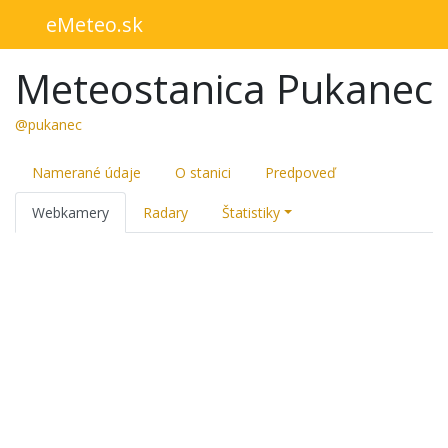
eMeteo.sk
Meteostanica Pukanec
@pukanec
Namerané údaje
O stanici
Predpoveď
Webkamery
Radary
Štatistiky