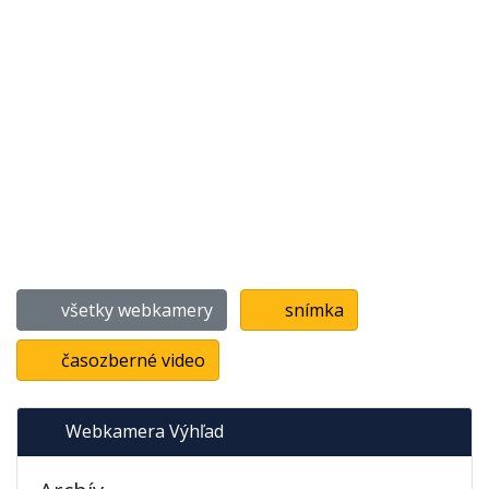
všetky webkamery
snímka
časozberné video
Webkamera Výhľad