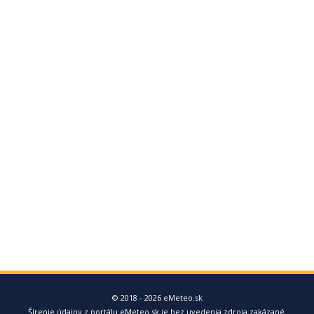
© 2018 - 2026 eMeteo.sk
Šírenie údajov z portálu eMeteo.sk je bez uvedenia zdroja zakázané.