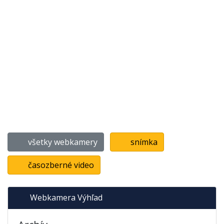
všetky webkamery
snímka
časozberné video
Webkamera Výhľad