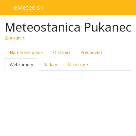
eMeteo.sk
Meteostanica Pukanec
@pukanec
Namerané údaje
O stanici
Predpoveď
Webkamery
Radary
Štatistiky