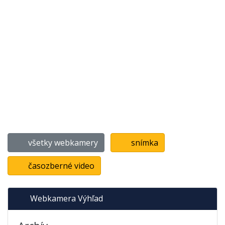
všetky webkamery
snímka
časozberné video
Webkamera Výhľad