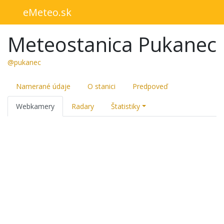
eMeteo.sk
Meteostanica Pukanec
@pukanec
Namerané údaje
O stanici
Predpoveď
Webkamery
Radary
Štatistiky