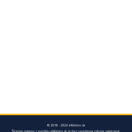
© 2018 - 2026 eMeteo.sk
Šírenie údajov z portálu eMeteo.sk je bez uvedenia zdroja zakázané.