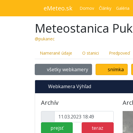
eMeteo.sk
Domov
Články
Galéria
Meteostanica Pu
@pukanec
Namerané údaje
O stanici
Predpoveď
všetky webkamery
snímka
Webkamera Výhľad
Archív
Arc
prejsť
teraz