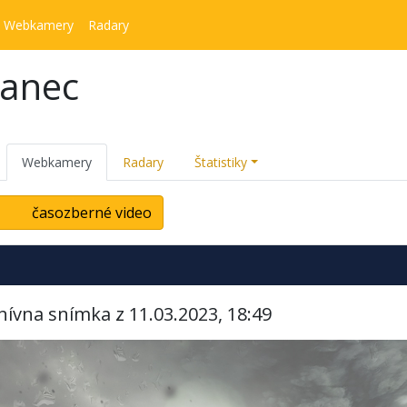
Webkamery
Radary
kanec
Webkamery
Radary
Štatistiky
časozberné video
hívna snímka z 11.03.2023, 18:49