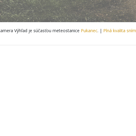
amera Výhľad je súčasťou meteostanice
Pukanec
. |
Plná kvalita sní