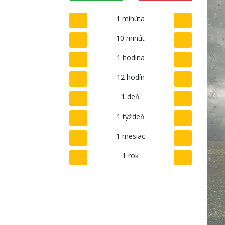
1 minúta
10 minút
1 hodina
12 hodín
1 deň
1 týždeň
1 mesiac
1 rok