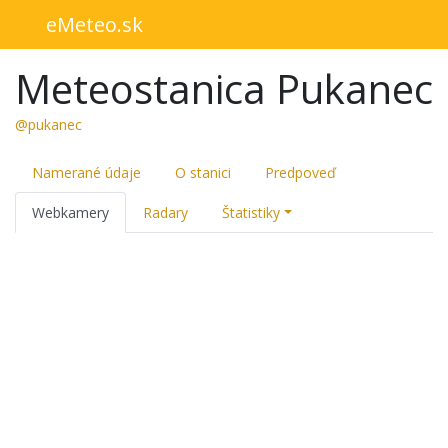
eMeteo.sk
Meteostanica Pukanec
@pukanec
Namerané údaje
O stanici
Predpoveď
Webkamery
Radary
Štatistiky