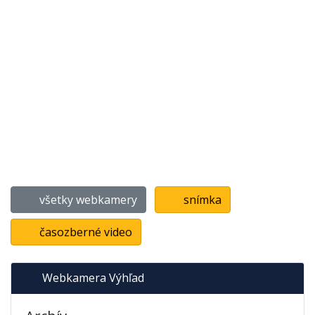
všetky webkamery
snímka
časozberné video
Webkamera Výhľad