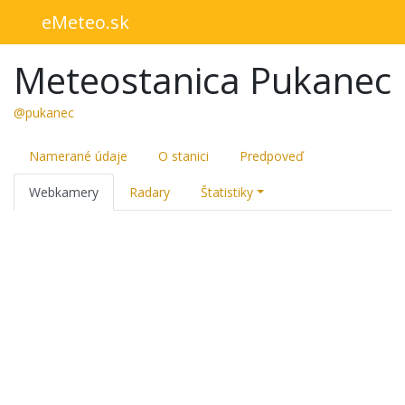
eMeteo.sk
Meteostanica Pukanec
@pukanec
Namerané údaje
O stanici
Predpoveď
Webkamery
Radary
Štatistiky