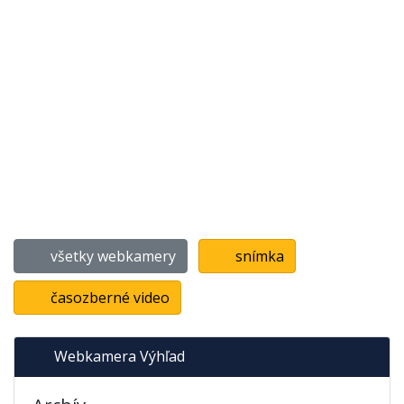
všetky webkamery
snímka
časozberné video
Webkamera Výhľad