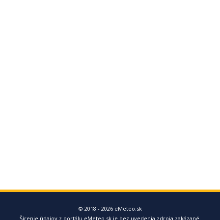
© 2018 - 2026 eMeteo.sk
Šírenie údajov z portálu eMeteo.sk je bez uvedenia zdroja zakázané.