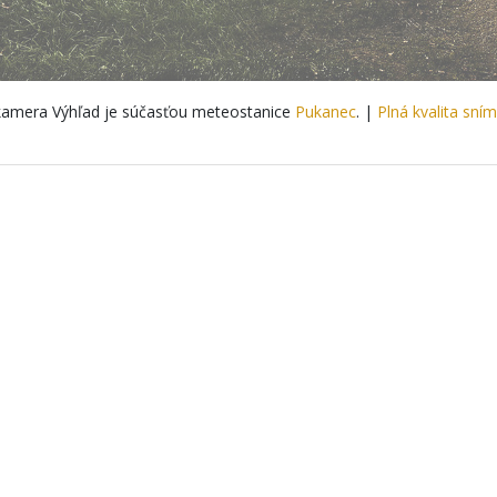
amera Výhľad je súčasťou meteostanice
Pukanec
. |
Plná kvalita sní