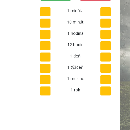
1 minúta
10 minút
1 hodina
12 hodín
1 deň
1 týždeň
1 mesiac
1 rok