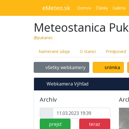
eMeteo.sk
Domov
Články
Galéria
Meteostanica Pu
@pukanec
Namerané údaje
O stanici
Predpoveď
všetky webkamery
snímka
Webkamera Výhľad
Archív
Arc
prejsť
teraz