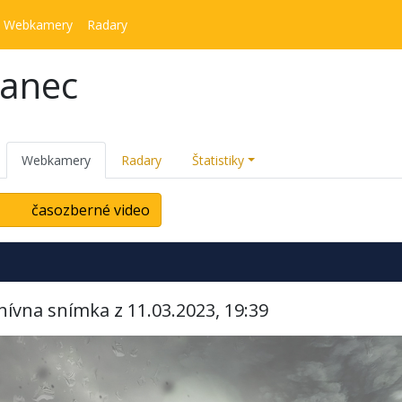
Webkamery
Radary
kanec
Webkamery
Radary
Štatistiky
časozberné video
hívna snímka z 11.03.2023, 19:39