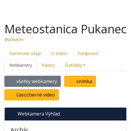
Meteostanica Pukanec
@pukanec
Namerané údaje
O stanici
Predpoveď
Webkamery
Radary
Štatistiky
všetky webkamery
snímka
časozberné video
Webkamera Výhľad
Archív