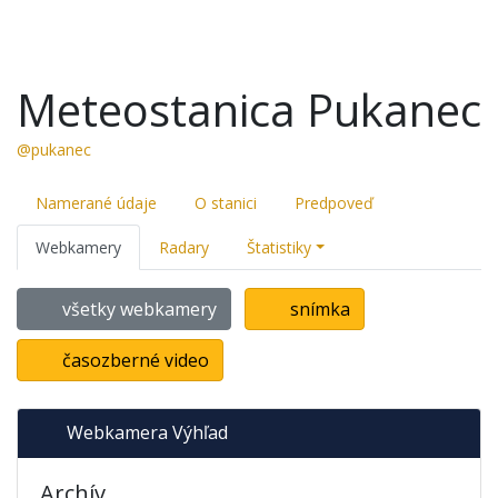
Meteostanica Pukanec
@pukanec
Namerané údaje
O stanici
Predpoveď
Webkamery
Radary
Štatistiky
všetky webkamery
snímka
časozberné video
Webkamera Výhľad
Archív