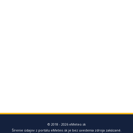
© 2018 - 2026 eMeteo.sk
Šírenie údajov z portálu eMeteo.sk je bez uvedenia zdroja zakázané.