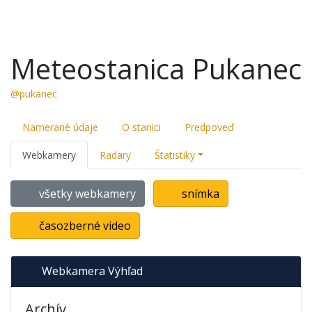
Meteostanica Pukanec
@pukanec
Namerané údaje
O stanici
Predpoveď
Webkamery
Radary
Štatistiky
všetky webkamery
snímka
časozberné video
Webkamera Výhľad
Archív