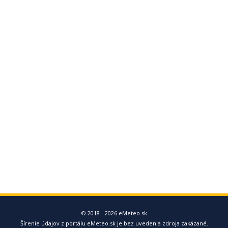
© 2018 - 2026 eMeteo.sk
Šírenie údajov z portálu eMeteo.sk je bez uvedenia zdroja zakázané.