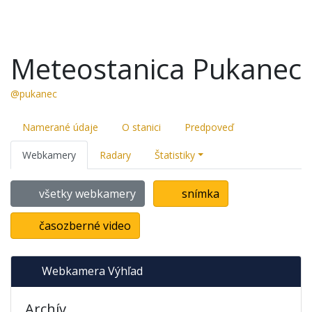
Meteostanica Pukanec
@pukanec
Namerané údaje
O stanici
Predpoveď
Webkamery
Radary
Štatistiky
všetky webkamery
snímka
časozberné video
Webkamera Výhľad
Archív