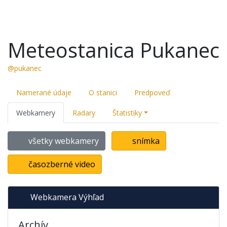
Meteostanica Pukanec
@pukanec
Namerané údaje
O stanici
Predpoveď
Webkamery
Radary
Štatistiky
všetky webkamery
snímka
časozberné video
Webkamera Výhľad
Archív