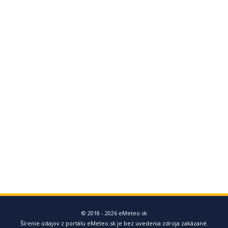
© 2018 - 2026 eMeteo.sk
Šírenie údajov z portálu eMeteo.sk je bez uvedenia zdroja zakázané.