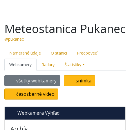
Meteostanica Pukanec
@pukanec
Namerané údaje
O stanici
Predpoveď
Webkamery
Radary
Štatistiky
všetky webkamery
snímka
časozberné video
Webkamera Výhľad
Archív