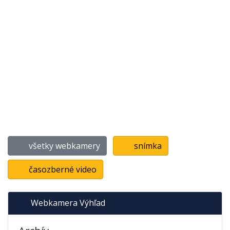
všetky webkamery
snímka
časozberné video
Webkamera Výhľad