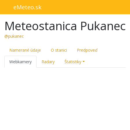
eMeteo.sk
Meteostanica Pukanec
@pukanec
Namerané údaje
O stanici
Predpoveď
Webkamery
Radary
Štatistiky