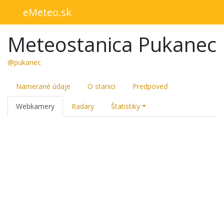
eMeteo.sk
Meteostanica Pukanec
@pukanec
Namerané údaje
O stanici
Predpoveď
Webkamery
Radary
Štatistiky