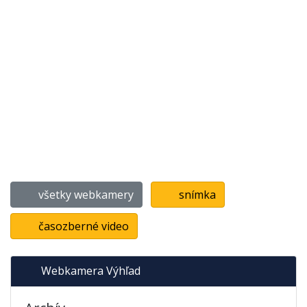
všetky webkamery
snímka
časozberné video
Webkamera Výhľad