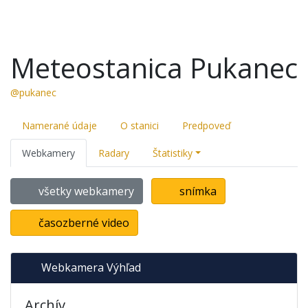
Meteostanica Pukanec
@pukanec
Namerané údaje
O stanici
Predpoveď
Webkamery
Radary
Štatistiky
všetky webkamery
snímka
časozberné video
Webkamera Výhľad
Archív