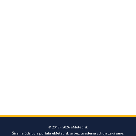
© 2018 - 2026 eMeteo.sk
Šírenie údajov z portálu eMeteo.sk je bez uvedenia zdroja zakázané.