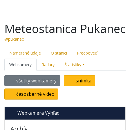
Meteostanica Pukanec
@pukanec
Namerané údaje
O stanici
Predpoveď
Webkamery
Radary
Štatistiky
všetky webkamery
snímka
časozberné video
Webkamera Výhľad
Archív