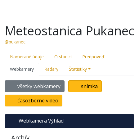
Meteostanica Pukanec
@pukanec
Namerané údaje
O stanici
Predpoveď
Webkamery
Radary
Štatistiky
všetky webkamery
snímka
časozberné video
Webkamera Výhľad
Archív