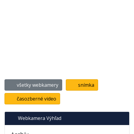
všetky webkamery
snímka
časozberné video
Webkamera Výhľad