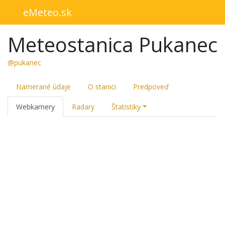
eMeteo.sk
Meteostanica Pukanec
@pukanec
Namerané údaje
O stanici
Predpoveď
Webkamery
Radary
Štatistiky