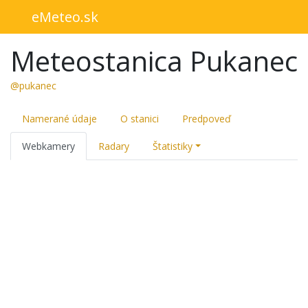
eMeteo.sk
Meteostanica Pukanec
@pukanec
Namerané údaje
O stanici
Predpoveď
Webkamery
Radary
Štatistiky