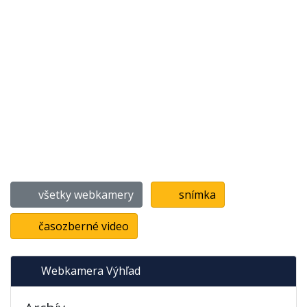
všetky webkamery
snímka
časozberné video
Webkamera Výhľad