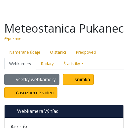
Meteostanica Pukanec
@pukanec
Namerané údaje
O stanici
Predpoveď
Webkamery
Radary
Štatistiky
všetky webkamery
snímka
časozberné video
Webkamera Výhľad
Archív