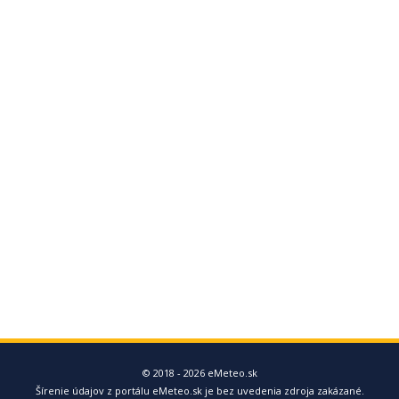
© 2018 - 2026 eMeteo.sk
Šírenie údajov z portálu eMeteo.sk je bez uvedenia zdroja zakázané.