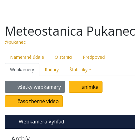
Meteostanica Pukanec
@pukanec
Namerané údaje
O stanici
Predpoveď
Webkamery
Radary
Štatistiky
všetky webkamery
snímka
časozberné video
Webkamera Výhľad
Archív