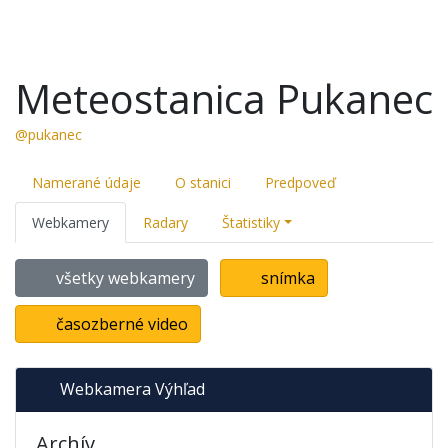
Meteostanica Pukanec
@pukanec
Namerané údaje
O stanici
Predpoveď
Webkamery
Radary
Štatistiky
všetky webkamery
snímka
časozberné video
Webkamera Výhľad
Archív