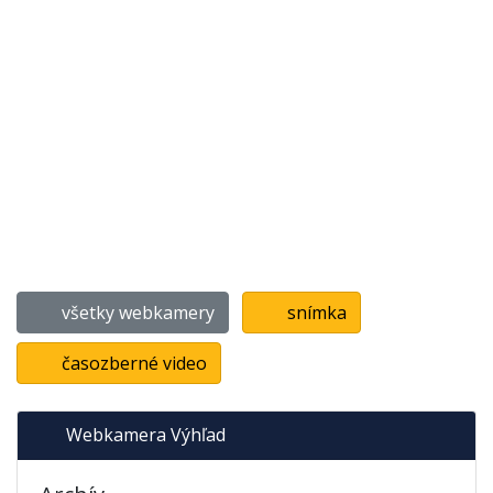
všetky webkamery
snímka
časozberné video
Webkamera Výhľad