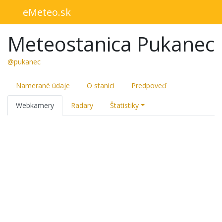
eMeteo.sk
Meteostanica Pukanec
@pukanec
Namerané údaje
O stanici
Predpoveď
Webkamery
Radary
Štatistiky