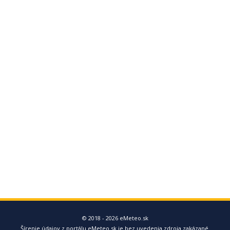
© 2018 - 2026 eMeteo.sk
Šírenie údajov z portálu eMeteo.sk je bez uvedenia zdroja zakázané.