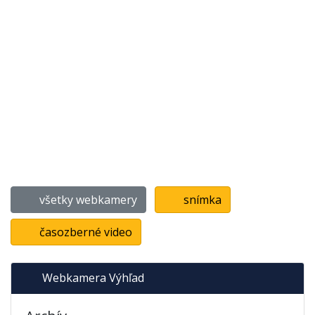
všetky webkamery
snímka
časozberné video
Webkamera Výhľad