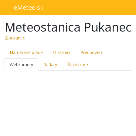
eMeteo.sk
Meteostanica Pukanec
@pukanec
Namerané údaje
O stanici
Predpoveď
Webkamery
Radary
Štatistiky