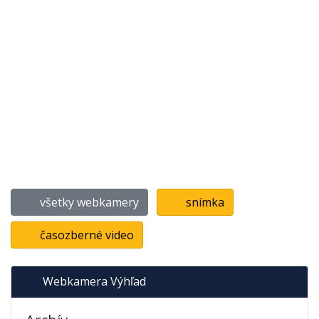
všetky webkamery
snímka
časozberné video
Webkamera Výhľad