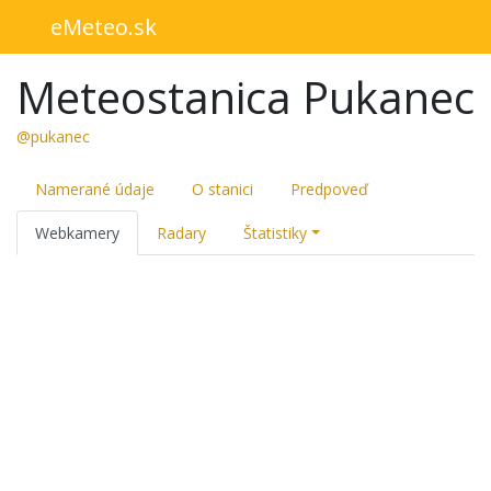
eMeteo.sk
Meteostanica Pukanec
@pukanec
Namerané údaje
O stanici
Predpoveď
Webkamery
Radary
Štatistiky