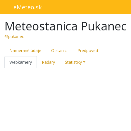
eMeteo.sk
Meteostanica Pukanec
@pukanec
Namerané údaje
O stanici
Predpoveď
Webkamery
Radary
Štatistiky