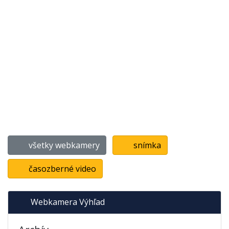
všetky webkamery
snímka
časozberné video
Webkamera Výhľad