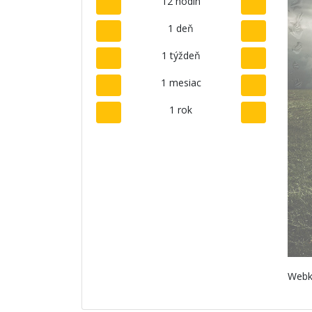
12 hodín
1 deň
1 týždeň
1 mesiac
1 rok
Webk