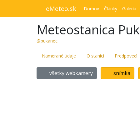
eMeteo.sk
Domov
Články
Galéria
Meteostanica Pu
@pukanec
Namerané údaje
O stanici
Predpoveď
všetky webkamery
snímka