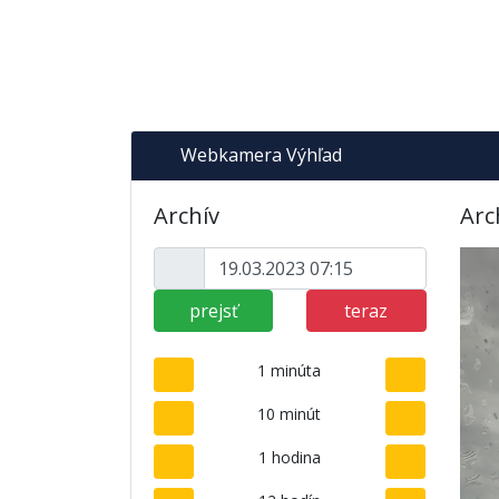
Webkamera Výhľad
Archív
Arc
prejsť
teraz
1 minúta
10 minút
1 hodina