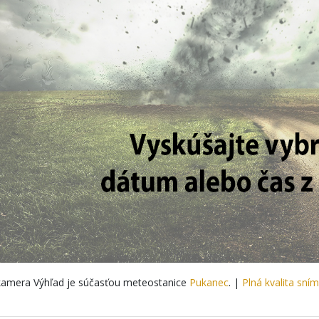
amera Výhľad je súčasťou meteostanice
Pukanec
. |
Plná kvalita sní