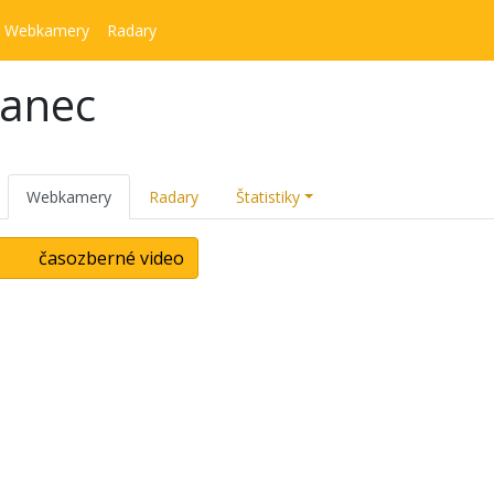
Webkamery
Radary
kanec
Webkamery
Radary
Štatistiky
časozberné video