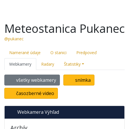
Meteostanica Pukanec
@pukanec
Namerané údaje
O stanici
Predpoveď
Webkamery
Radary
Štatistiky
všetky webkamery
snímka
časozberné video
Webkamera Výhľad
Archív