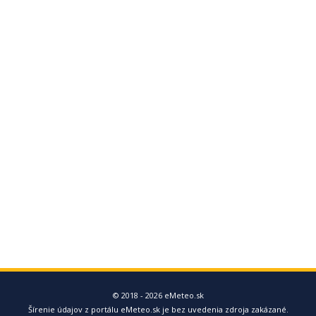
© 2018 - 2026 eMeteo.sk
Šírenie údajov z portálu eMeteo.sk je bez uvedenia zdroja zakázané.