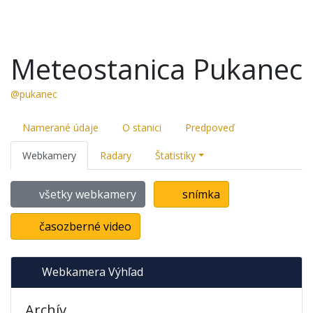
Meteostanica Pukanec
@pukanec
Namerané údaje
O stanici
Predpoveď
Webkamery
Radary
Štatistiky
všetky webkamery
snímka
časozberné video
Webkamera Výhľad
Archív