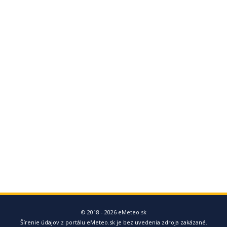
© 2018 - 2026 eMeteo.sk
Šírenie údajov z portálu eMeteo.sk je bez uvedenia zdroja zakázané.