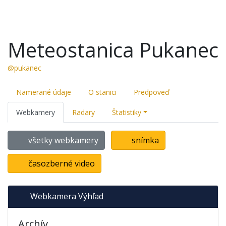
Meteostanica Pukanec
@pukanec
Namerané údaje
O stanici
Predpoveď
Webkamery
Radary
Štatistiky
všetky webkamery
snímka
časozberné video
Webkamera Výhľad
Archív