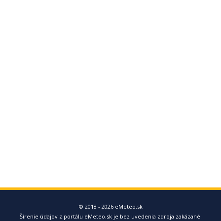
© 2018 - 2026 eMeteo.sk
Šírenie údajov z portálu eMeteo.sk je bez uvedenia zdroja zakázané.