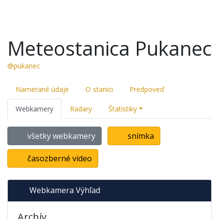
Meteostanica Pukanec
@pukanec
Namerané údaje
O stanici
Predpoveď
Webkamery
Radary
Štatistiky
všetky webkamery
snímka
časozberné video
Webkamera Výhľad
Archív