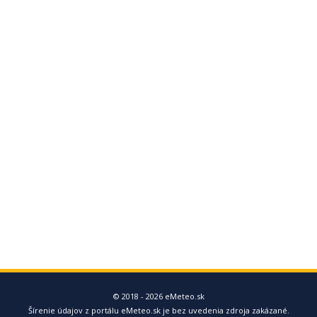
© 2018 - 2026 eMeteo.sk
Šírenie údajov z portálu eMeteo.sk je bez uvedenia zdroja zakázané.