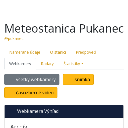
Meteostanica Pukanec
@pukanec
Namerané údaje
O stanici
Predpoveď
Webkamery
Radary
Štatistiky
všetky webkamery
snímka
časozberné video
Webkamera Výhľad
Archív