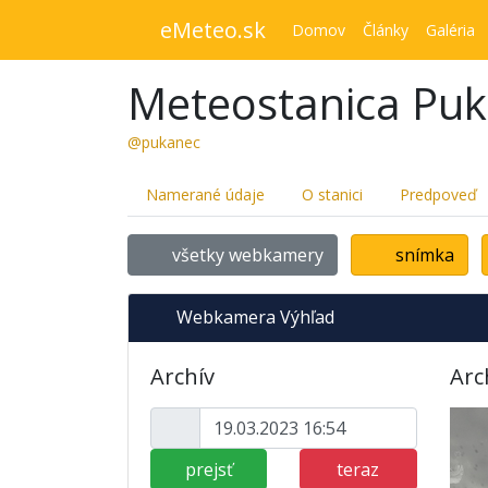
eMeteo.sk
Domov
Články
Galéria
Meteostanica Pu
@pukanec
Namerané údaje
O stanici
Predpoveď
všetky webkamery
snímka
Webkamera Výhľad
Archív
Arc
prejsť
teraz