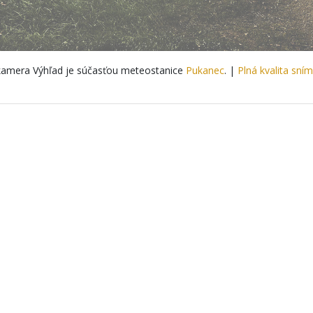
amera Výhľad je súčasťou meteostanice
Pukanec
. |
Plná kvalita sní