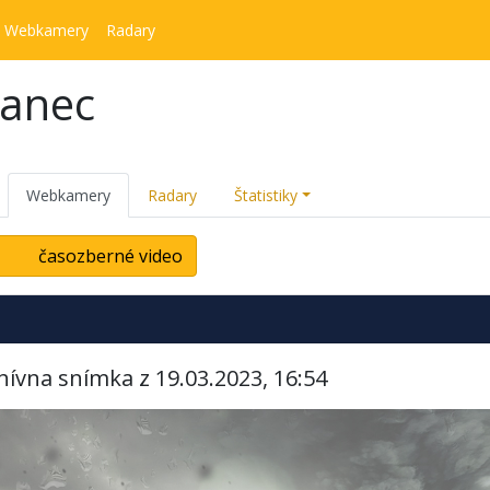
Webkamery
Radary
kanec
Webkamery
Radary
Štatistiky
časozberné video
hívna snímka z 19.03.2023, 16:54