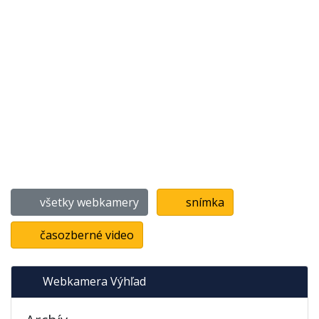
všetky webkamery
snímka
časozberné video
Webkamera Výhľad