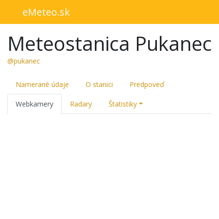
eMeteo.sk
Meteostanica Pukanec
@pukanec
Namerané údaje
O stanici
Predpoveď
Webkamery
Radary
Štatistiky