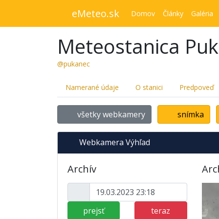
eMeteo.sk
Domov
Články
Galéria
Meteostanica Pu
@pukanec
Namerané údaje
O stanici
Predpoveď
všetky webkamery
snímka
Webkamera Výhľad
Archív
Arc
prejsť
teraz