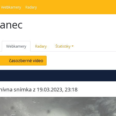
Webkamery
Radary
kanec
Webkamery
Radary
Štatistiky
časozberné video
hívna snímka z 19.03.2023, 23:18