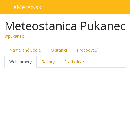
eMeteo.sk
Meteostanica Pukanec
@pukanec
Namerané údaje
O stanici
Predpoveď
Webkamery
Radary
Štatistiky