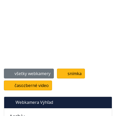
všetky webkamery
snímka
časozberné video
Webkamera Výhľad