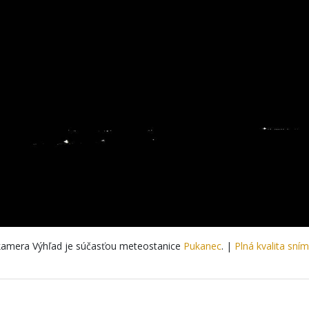
amera Výhľad je súčasťou meteostanice
Pukanec
. |
Plná kvalita sní