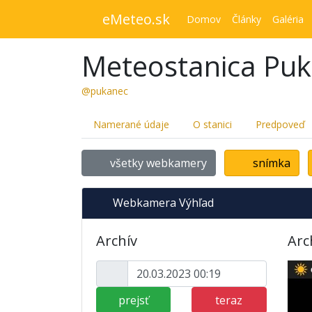
eMeteo.sk
Domov
Články
Galéria
Meteostanica Pu
@pukanec
Namerané údaje
O stanici
Predpoveď
všetky webkamery
snímka
Webkamera Výhľad
Archív
Arc
prejsť
teraz