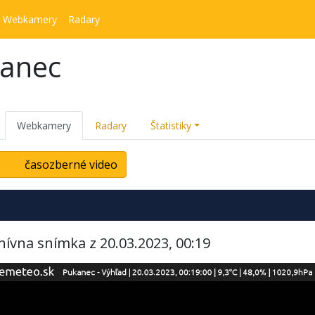
Webkamery
Radary
kanec
Webkamery
Radary
Štatistiky
časozberné video
hívna snímka z 20.03.2023, 00:19