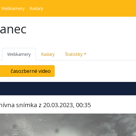
Webkamery
Radary
kanec
Webkamery
Radary
Štatistiky
časozberné video
hívna snímka z 20.03.2023, 00:35