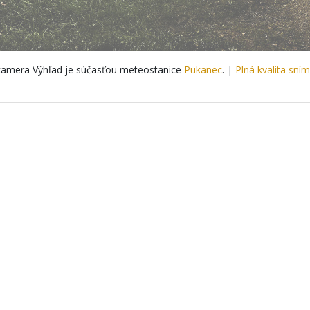
amera Výhľad je súčasťou meteostanice
Pukanec
. |
Plná kvalita sní