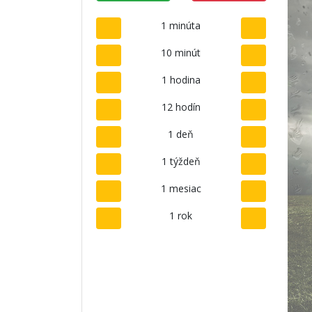
1 minúta
10 minút
1 hodina
12 hodín
1 deň
1 týždeň
1 mesiac
1 rok